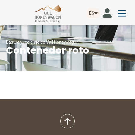
ES
Basura y reciclaje de Vail Honeywagon
Contenedor roto
volver
al